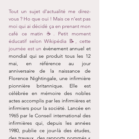
Tout un sujet d’actualité me direz-
vous ? Ho que oui ! Mais ce n’est pas 
moi qui ai décidé ça en prenant mon 
café ce matin ☕️. Petit moment 
éducatif selon Wikipédia 📝, cette 
journée est un 
évènement annuel et 
mondial
 qui se produit tous les 
12 
mai
, en référence au jour 
anniversaire de la naissance de 
Florence Nightingale
, une infirmière 
pionnière britannique. Elle est 
célébrée en mémoire des nobles 
actes accomplis par les 
infirmières et 
infirmiers
 pour la société. Lancée en 
1965
 par le 
Conseil international des 
infirmières
 qui, depuis les années 
1980, publie ce jour-là des études, 
des travaux, des rapports nommés « 