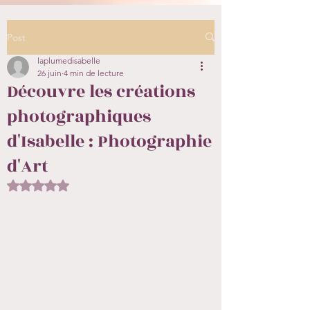
Post
laplumedisabelle
26 juin
4 min de lecture
Découvre les créations
photographiques
d'Isabelle : Photographie
d'Art
Noté NaN étoiles sur 5.