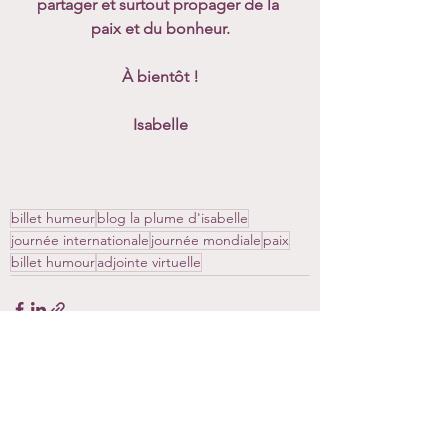
partager et surtout propager de la 
paix et du bonheur.
À bientôt !
Isabelle
billet humeur
blog la plume d'isabelle
journée internationale
journée mondiale
paix
billet humour
adjointe virtuelle
Voir tout
Posts récents