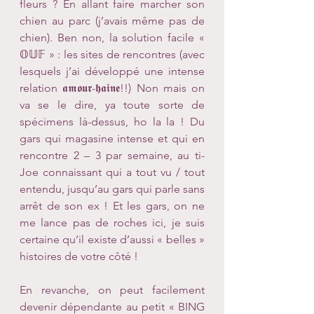
fleurs ? En allant faire marcher son 
chien au parc (j’avais même pas de 
chien). Ben non, la solution facile « 
𝕆𝕌𝔽 » : les sites de rencontres (avec 
lesquels j’ai développé une intense 
relation 𝖆𝖒𝖔𝖚𝖗-𝖍𝖆𝖎𝖓𝖊!!) Non mais on 
va se le dire, ya toute sorte de 
spécimens là-dessus, ho la la ! Du 
gars qui magasine intense et qui en 
rencontre 2 – 3 par semaine, au ti-
Joe connaissant qui a tout vu / tout 
entendu, jusqu’au gars qui parle sans 
arrêt de son ex ! Et les gars, on ne 
me lance pas de roches ici, je suis 
certaine qu’il existe d’aussi « belles » 
histoires de votre côté ! 
En revanche, on peut facilement 
devenir dépendante au petit « BING 