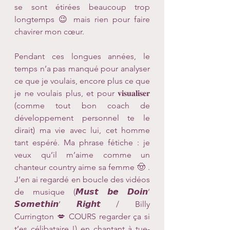
se sont étirées beaucoup trop 
longtemps 😉 mais rien pour faire 
chavirer mon cœur.
Pendant ces longues années, le 
temps n’a pas manqué pour analyser 
ce que je voulais, encore plus ce que 
je ne voulais plus, et pour 𝐯𝐢𝐬𝐮𝐚𝐥𝐢𝐬𝐞𝐫 
(comme tout bon coach de 
développement personnel te le 
dirait) ma vie avec lui, cet homme 
tant espéré. Ma phrase fétiche : je 
veux qu’il m’aime comme un 
chanteur country aime sa femme 🤠 . 
J’en ai regardé en boucle des vidéos 
de musique (𝙈𝙪𝙨𝙩 𝙗𝙚 𝘿𝙤𝙞𝙣’ 
𝙎𝙤𝙢𝙚𝙩𝙝𝙞𝙣’ 𝙍𝙞𝙜𝙝𝙩 / Billy 
Currington 💋 COURS regarder ça si 
t’es célibataire !) en chantant à tue-