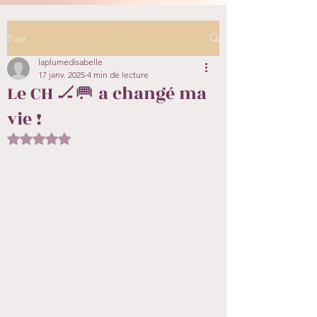
Post
laplumedisabelle
17 janv. 2025
4 min de lecture
Le CH 🏒🥅 a changé ma
vie !
Noté NaN étoiles sur 5.