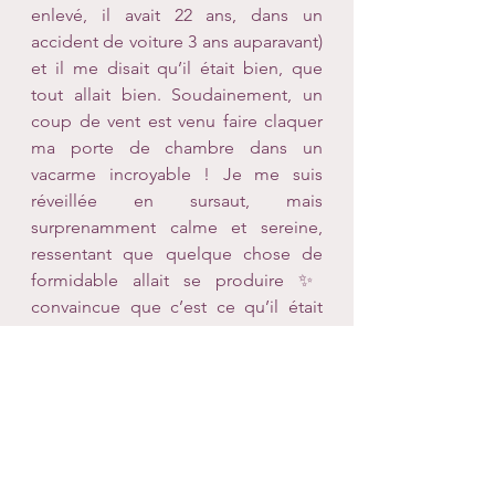
enlevé, il avait 22 ans, dans un 
accident de voiture 3 ans auparavant) 
et il me disait qu’il était bien, que 
tout allait bien. Soudainement, un 
coup de vent est venu faire claquer 
ma porte de chambre dans un 
vacarme incroyable ! Je me suis 
réveillée en sursaut, mais 
surprenamment calme et sereine, 
ressentant que quelque chose de 
formidable allait se produire ✨️ 
convaincue que c’est ce qu’il était 
venu me dire. Hey bien c’est le 
lendemain, moins de 24h après, que 
l’homme, MON homme, est entré 
dans ma vie, et qu’il me comble de 
bonheur depuis 5 ans 🧚 Alex me l’a 
envoyé.