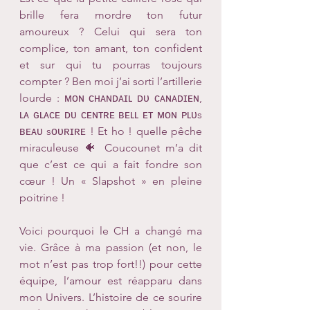
brille fera mordre ton futur 
amoureux ? Celui qui sera ton 
complice, ton amant, ton confident 
et sur qui tu pourras toujours 
compter ? Ben moi j’ai sorti l’artillerie 
lourde : ᴍᴏɴ ᴄʜᴀɴᴅᴀɪʟ ᴅᴜ ᴄᴀɴᴀᴅɪᴇɴ, 
ʟᴀ ɢʟᴀᴄᴇ ᴅᴜ ᴄᴇɴᴛʀᴇ ʙᴇʟʟ ᴇᴛ ᴍᴏɴ ᴘʟᴜs 
ʙᴇᴀᴜ sᴏᴜʀɪʀᴇ ! Et ho ! quelle pêche 
miraculeuse 🐠 Coucounet m’a dit 
que c’est ce qui a fait fondre son 
cœur ! Un « Slapshot » en pleine 
poitrine !
Voici pourquoi le CH a changé ma 
vie. Grâce à ma passion (et non, le 
mot n’est pas trop fort!!) pour cette 
équipe, l’amour est réapparu dans 
mon Univers. L’histoire de ce sourire 