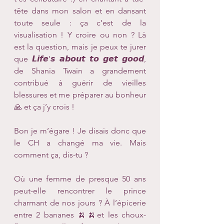
tête dans mon salon et en dansant 
toute seule : ça c’est de la 
visualisation ! Y croire ou non ? Là 
est la question, mais je peux te jurer 
que 𝙇𝙞𝙛𝙚’𝙨 𝙖𝙗𝙤𝙪𝙩 𝙩𝙤 𝙜𝙚𝙩 𝙜𝙤𝙤𝙙, 
de Shania Twain a grandement 
contribué à guérir de vieilles 
blessures et me préparer au bonheur 
🙏 et ça j’y crois !
Bon je m’égare ! Je disais donc que 
le CH a changé ma vie. Mais 
comment ça, dis-tu ?
Où une femme de presque 50 ans 
peut-elle rencontrer le prince 
charmant de nos jours ? À l’épicerie 
entre 2 bananes 🍌🍌et les choux-