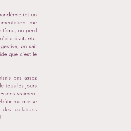
 pandémie (et un 
mentation, me 
ystème, on perd 
elle était, etc. 
estive, on sait 
ide que c’est le 
sais pas assez 
e tous les jours 
ressens vraiment 
ebâtir ma masse 
des collations 
!