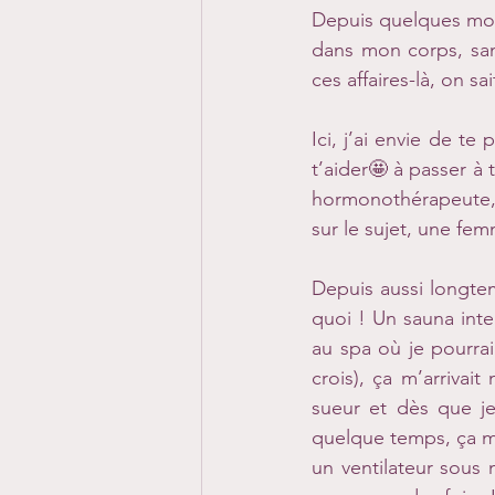
Depuis quelques moi
dans mon corps, sans
ces affaires-là, on s
Ici, j’ai envie de t
t’aider🤩 à passer à 
hormonothérapeute, m
sur le sujet, une fem
Depuis aussi longtem
quoi ! Un sauna inte
au spa où je pourra
crois), ça m’arrivai
sueur et dès que je
quelque temps, ça m
un ventilateur sous m