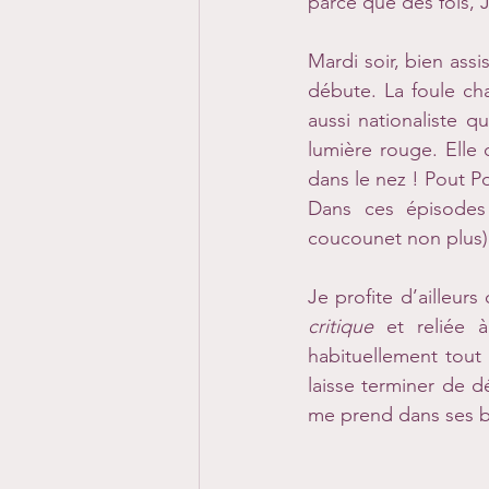
parce que des fois,
Mardi soir, bien ass
débute. La foule ch
aussi nationaliste qu
lumière rouge. Elle 
dans le nez ! Pout P
Dans ces épisodes 
coucounet non plus)
critique
 et reliée 
habituellement tout 
laisse terminer de dé
me prend dans ses br