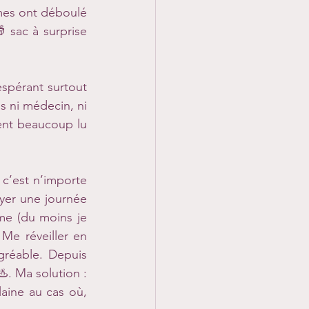
es ont déboulé 
 sac à surprise 
spérant surtout 
s ni médecin, ni 
ent beaucoup lu 
c’est n’importe 
yer une journée 
me (du moins je 
Me réveiller en 
réable. Depuis 
 Ma solution : 
laine au cas où, 