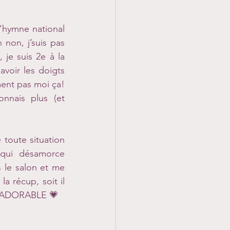
’hymne national 
on, j’suis pas 
 je suis 2e à la 
voir les doigts 
ent pas moi ça! 
nais plus (et 
Je profite d’ailleurs de cette occasion pour souligner sa gestion parfaite de toute situation 
 qui désamorce 
 le salon et me 
a récup, soit il 
st ADORABLE 💗