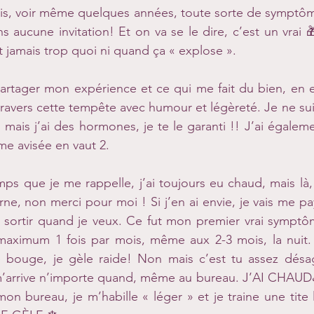
s, voir même quelques années, toute sorte de symptôm
 aucune invitation! Et on va se le dire, c’est un vrai 🎁
ait jamais trop quoi ni quand ça « explose ».
e partager mon expérience et ce qui me fait du bien, en e
travers cette tempête avec humour et légèreté. Je ne sui
ais j’ai des hormones, je te le garanti !! J’ai égalem
me avisée en vaut 2.
ps que je me rappelle, j’ai toujours eu chaud, mais là, 
rne, non merci pour moi ! Si j’en ai envie, je vais me pa
i sortir quand je veux. Ce fut mon premier vrai symptô
t maximum 1 fois par mois, même aux 2-3 mois, la nuit. 
 bouge, je gèle raide! Non mais c’est tu assez désag
’arrive n’importe quand, même au bureau. J’AI CHAUD♨️.
on bureau, je m’habille « léger » et je traine une tite 