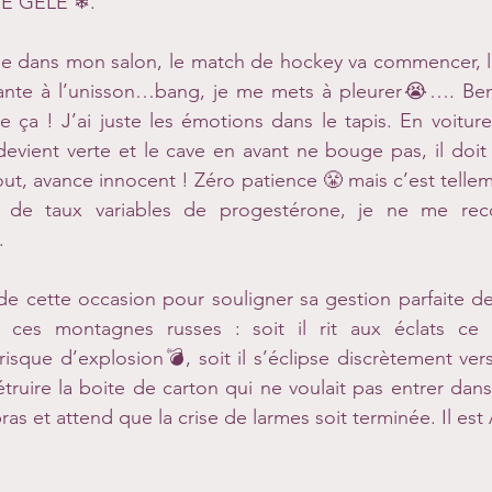
 JE GÈLE ❄.
ise dans mon salon, le match de hockey va commencer, l
ante à l’unisson…bang, je me mets à pleurer😭…. Ben n
e ça ! J’ai juste les émotions dans le tapis. En voiture,
devient verte et le cave en avant ne bouge pas, il doit a
out, avance innocent ! Zéro patience 😤 mais c’est tellem
de taux variables de progestérone, je ne me recon
.
à ces montagnes russes : soit il rit aux éclats ce
risque d’explosion💣, soit il s’éclipse discrètement vers
truire la boite de carton qui ne voulait pas entrer dans l
as et attend que la crise de larmes soit terminée. Il e