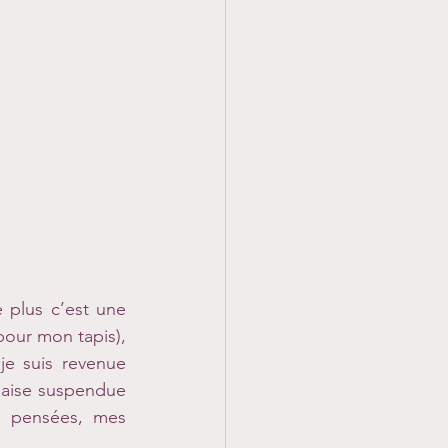
plus c’est une 
our mon tapis), 
e suis revenue 
haise suspendue 
s pensées, mes 