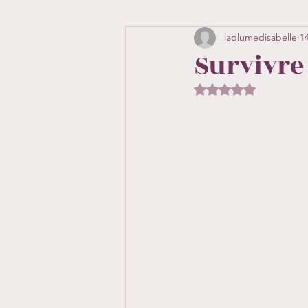
laplumedisabelle
1
Survivre
Noté NaN étoiles 