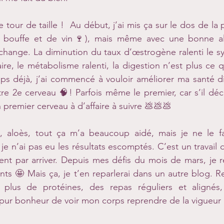
 le tour de taille !  Au début, j’ai mis ça sur le dos de la
bouffe et de vin🍷), mais même avec une bonne ali
change. La diminution du taux d’œstrogène ralenti le s
e, le métabolisme ralenti, la digestion n’est plus ce qu’
s déjà, j’ai commencé à vouloir améliorer ma santé dig
tre 2e cerveau 🧠! Parfois même le premier, car s’il déc
premier cerveau à d’affaire à suivre 💩💩💩  
s, aloès, tout ça m’a beaucoup aidé, mais je ne le fai
e n’ai pas eu les résultats escomptés. C’est un travail d
ssent par arriver. Depuis mes défis du mois de mars, je 
s 🤩 Mais ça, je t’en reparlerai dans un autre blog. R
plus de protéines, des repas réguliers et alignés, 
 pur bonheur de voir mon corps reprendre de la vigueur 