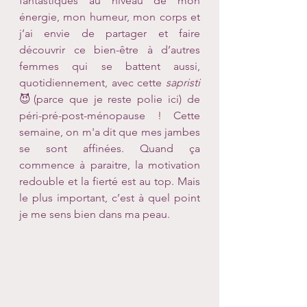
fantastiques au niveau de mon 
énergie, mon humeur, mon corps et 
j’ai envie de partager et faire 
découvrir ce bien-être à d’autres 
femmes qui se battent aussi, 
quotidiennement, avec cette 
sapristi 
😈(parce que je reste polie ici) de 
péri-pré-post-ménopause ! Cette 
semaine, on m'a dit que mes jambes 
se sont affinées. Quand ça 
commence à paraitre, la motivation 
redouble et la fierté est au top. Mais 
le plus important, c’est à quel point 
je me sens bien dans ma peau.