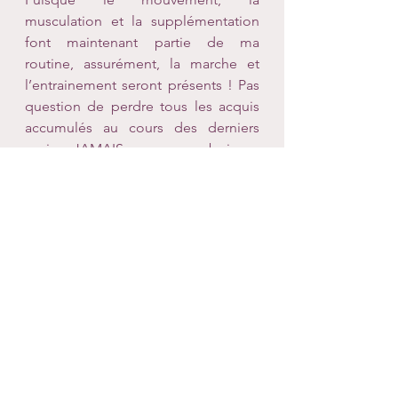
musculation et la supplémentation 
font maintenant partie de ma 
routine, assurément, la marche et 
l’entrainement seront présents ! Pas 
question de perdre tous les acquis 
accumulés au cours des derniers 
mois. JAMAIS sans ma boisson 
digestive. Et pour vrai, lorsque je ne 
m’entraine pas pendant 2 jours, ÇA 
ME MANQUE ! L’important, c’est d’y 
aller avec souplesse et non rigidité ! 
Tu te couches plus tard ? Dors le 
matin et bouge l’après-midi. T’as bu 
un peu plus de vin ? Dorlote ton 
système digestif et hydrate-toi. 
Simple de même. Toi ? Es-tu du 
genre à tout lâcher et exagérer dans 
les chips, les apéros, les desserts et 