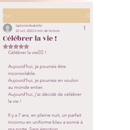
Post
laplumedisabelle
22 oct. 2023
2 min de lecture
Célébrer la vie !
Noté NaN étoiles sur 5.
Célébrer la vie🧚‍♂️ !
Aujourd’hui, je pourrais être 
inconsolable.
Aujourd’hui, je pourrais en vouloir 
au monde entier.
Aujourd’hui, j’ai décidé de célébrer 
la vie !
Il y a 7 ans, en pleine nuit, un parfait 
inconnu en uniforme bleu a sonné à 
ma porte. Sans émotion, 